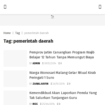
">
Home
Tag
pemerintah daerah
Tag:
pemerintah daerah
Pemprov Jatim Canangkan Program Wajib
Belajar 12 Tahun Tanpa Memungut Biaya
BY
ADMIN
09/12/2014
0
Warga Wonosari Malang Gelar Ritual Kirab
Peringati 1 Suro
BY
ZAINAL ARIFIN
26/10/2014
0
Kemendikbud Akan Laporkan Pemda Yang
Tak Salurkan Tunjangan Guru
BY
MOE
25/04/2014
0