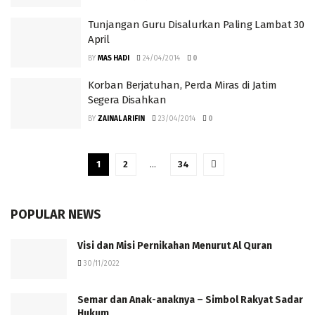
Tunjangan Guru Disalurkan Paling Lambat 30
April
BY
MAS HADI
24/04/2014
0
Korban Berjatuhan, Perda Miras di Jatim
Segera Disahkan
BY
ZAINAL ARIFIN
23/04/2014
0
1
2
…
34
POPULAR NEWS
Visi dan Misi Pernikahan Menurut Al Quran
30/11/2022
Semar dan Anak-anaknya – Simbol Rakyat Sadar
Hukum