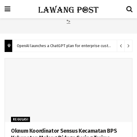
">
OpenAI launches a ChatGPT plan for enterprise customers
31/05/2
REGULASI
Oknum Koordinator Sensus Kecamatan BPS