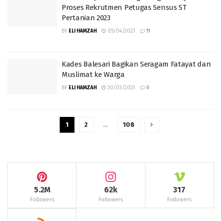
Proses Rekrutmen Petugas Sensus ST
Pertanian 2023
BY
ELI HAMZAH
05/04/2023
11
Kades Balesari Bagikan Seragam Fatayat dan
Muslimat ke Warga
BY
ELI HAMZAH
30/03/2023
0
1
2
…
108
5.2M
62k
317
Followers
Followers
Followers