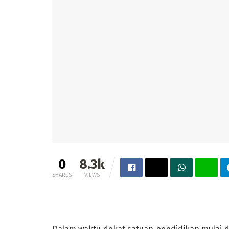
0
8.3k
SHARES
VIEWS