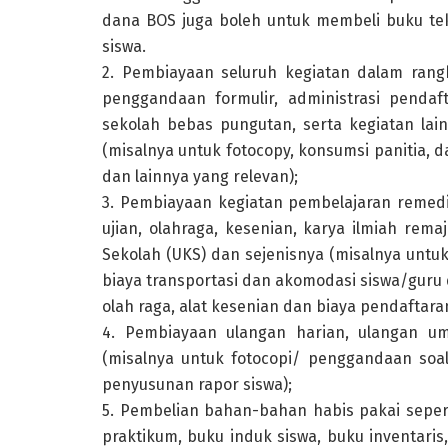
dana BOS juga boleh untuk membeli buku te
siswa.
2. Pembiayaan seluruh kegiatan dalam rang
penggandaan formulir, administrasi penda
sekolah bebas pungutan, serta kegiatan lai
(misalnya untuk fotocopy, konsumsi panitia,
dan lainnya yang relevan);
3. Pembiayaan kegiatan pembelajaran remed
ujian, olahraga, kesenian, karya ilmiah re
Sekolah (UKS) dan sejenisnya (misalnya untu
biaya transportasi dan akomodasi siswa/guru 
olah raga, alat kesenian dan biaya pendaftara
4. Pembiayaan ulangan harian, ulangan umu
(misalnya untuk fotocopi/ penggandaan soa
penyusunan rapor siswa);
5. Pembelian bahan-bahan habis pakai seperti 
praktikum, buku induk siswa, buku inventar