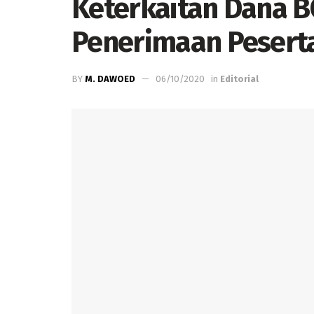
Keterkaitan Dana 
Penerimaan Peserta
BY
M. DAWOED
06/10/2020
in
Editorial