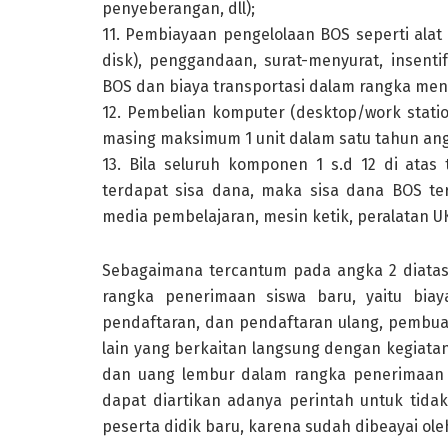
penyeberangan, dll);
11. Pembiayaan pengelolaan BOS seperti alat t
disk), penggandaan, surat-menyurat, insen
BOS dan biaya transportasi dalam rangka men
12. Pembelian komputer (desktop/work statio
masing maksimum 1 unit dalam satu tahun an
13. Bila seluruh komponen 1 s.d 12 di ata
terdapat sisa dana, maka sisa dana BOS te
media pembelajaran, mesin ketik, peralatan U
Sebagaimana tercantum pada angka 2 diatas
rangka penerimaan siswa baru, yaitu biaya
pendaftaran, dan pendaftaran ulang, pembua
lain yang berkaitan langsung dengan kegiatan
dan uang lembur dalam rangka penerimaan s
dapat diartikan adanya perintah untuk tid
peserta didik baru, karena sudah dibeayai ol