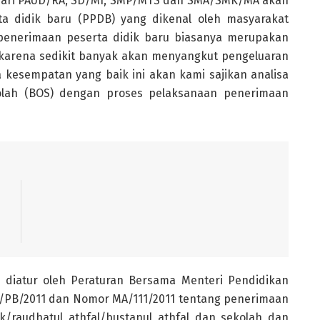
 dari PAUD/RA, SD/MI, SMP/MTS dan SMA/SMK/MA akan
a didik baru (PPDB) yang dikenal oleh masyarakat
penerimaan peserta didik baru biasanya merupakan
 karena sedikit banyak akan menyangkut pengeluaran
a kesempatan yang baik ini akan kami sajikan analisa
olah (BOS) dengan proses pelaksanaan penerimaan
h diatur oleh Peraturan Bersama Menteri Pendidikan
/PB/2011 dan Nomor MA/111/2011 tentang penerimaan
/raudhatul athfal/bustanul athfal dan sekolah dan