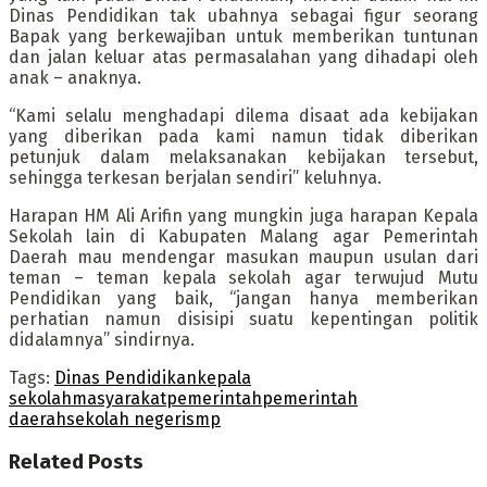
Dinas Pendidikan tak ubahnya sebagai figur seorang
Bapak yang berkewajiban untuk memberikan tuntunan
dan jalan keluar atas permasalahan yang dihadapi oleh
anak – anaknya.
“Kami selalu menghadapi dilema disaat ada kebijakan
yang diberikan pada kami namun tidak diberikan
petunjuk dalam melaksanakan kebijakan tersebut,
sehingga terkesan berjalan sendiri” keluhnya.
Harapan HM Ali Arifin yang mungkin juga harapan Kepala
Sekolah lain di Kabupaten Malang agar Pemerintah
Daerah mau mendengar masukan maupun usulan dari
teman – teman kepala sekolah agar terwujud Mutu
Pendidikan yang baik, “jangan hanya memberikan
perhatian namun disisipi suatu kepentingan politik
didalamnya” sindirnya.
Tags:
Dinas Pendidikan
kepala
sekolah
masyarakat
pemerintah
pemerintah
daerah
sekolah negeri
smp
Related
Posts