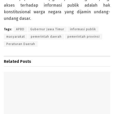
akses terhadap informasi publik adalah hak
konstitusional warga negara yang dijamin undang-
undang dasar.
Tags:
APBD
Gubernur Jawa Timur
informasi publik
masyarakat
pemerintah daerah
pemerintah provinsi
Peraturan Daerah
Related
Posts