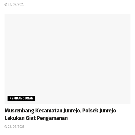
28/02/2023
PEMBANGUNAN
Musrenbang Kecamatan Junrejo, Polsek Junrejo
Lakukan Giat Pengamanan
23/02/2023