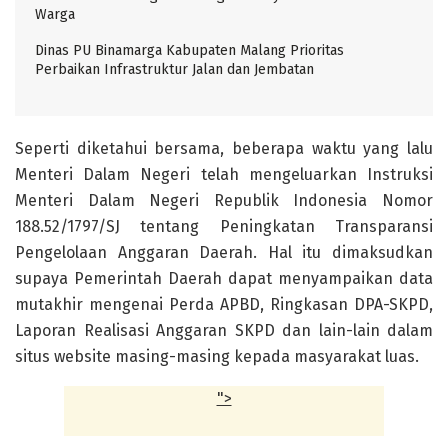
Warga
Dinas PU Binamarga Kabupaten Malang Prioritas
Perbaikan Infrastruktur Jalan dan Jembatan
Seperti diketahui bersama, beberapa waktu yang lalu
Menteri Dalam Negeri telah mengeluarkan Instruksi
Menteri Dalam Negeri Republik Indonesia Nomor
188.52/1797/SJ tentang Peningkatan Transparansi
Pengelolaan Anggaran Daerah. Hal itu dimaksudkan
supaya Pemerintah Daerah dapat menyampaikan data
mutakhir mengenai Perda APBD, Ringkasan DPA-SKPD,
Laporan Realisasi Anggaran SKPD dan lain-lain dalam
situs website masing-masing kepada masyarakat luas.
">