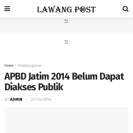
">
">
Home
Pembangunan
APBD Jatim 2014 Belum Dapat
Diakses Publik
BY
ADMIN
22/04/2014