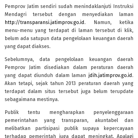
Pemprov Jatim sendiri sudah menindaklanjuti Instruksi
Mendagri tersebut dengan menyediakan laman
http://transparansi.jatimprov.go.id
. Namun, ketika
menu-menu yang terdapat di laman tersebut di klik,
belum ada satupun data pengelolaan keuangan daerah
yang dapat diakses.
Sebelumnya, data pengelolaan keuangan daerah
Pemprov Jatim disediakan dalam peraturan daerah
yang dapat diunduh dalam laman
jdih.jatimprov.go.id
.
Akan tetapi, sejak tahun 2013 peraturan daerah yang
terdapat dalam situs tersebut juga belum terupdate
sebagaimana mestinya.
Publik tentu mengharapkan penyelenggaraan
pemerintahan yang transparan, akuntabel dan
melibatkan partisipasi publik supaya kepercayaan
terhadap pemerintah juga dapat meningkat. Apalagi