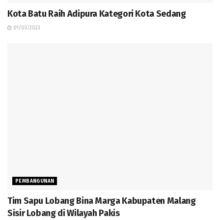
Kota Batu Raih Adipura Kategori Kota Sedang
01/03/2023
PEMBANGUNAN
Tim Sapu Lobang Bina Marga Kabupaten Malang
Sisir Lobang di Wilayah Pakis