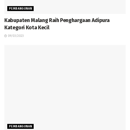
PEMBANGUNAN
Kabupaten Malang Raih Penghargaan Adipura
Kategori Kota Kecil
09/03/2023
PEMBANGUNAN