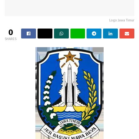
Logo Jawa Timur
0
SHARES