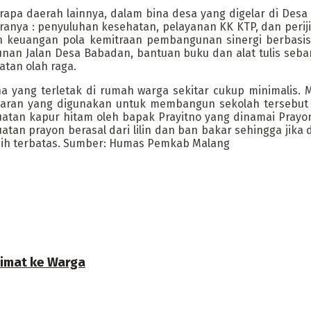
apa daerah lainnya, dalam bina desa yang digelar di De
nya : penyuluhan kesehatan, pelayanan KK KTP, dan perijina
an keuangan pola kemitraan pembangunan sinergi berbas
gunan Jalan Desa Babadan, bantuan buku dan alat tulis seba
atan olah raga.
 yang terletak di rumah warga sekitar cukup minimalis. M
garan yang digunakan untuk membangun sekolah tersebu
tan kapur hitam oleh bapak Prayitno yang dinamai Prayon d
tan prayon berasal dari lilin dan ban bakar sehingga jika 
asih terbatas. Sumber: Humas Pemkab Malang
limat ke Warga