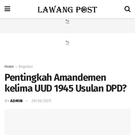
">
">
Home
Regulasi
Pentingkah Amandemen
kelima UUD 1945 Usulan DPD?
BY
ADMIN
29/06/2011