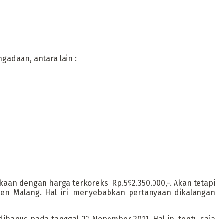
adaan, antara lain :
n dengan harga terkoreksi Rp.592.350.000,-. Akan tetapi
aten Malang. Hal ini menyebabkan pertanyaan dikalangan
hapus pada tanggal 22 Nopember 2011. Hal ini tentu saja