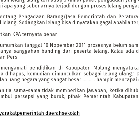
 apa yang sebenarnya terjadi dengan proses lelang pengad
entang Pengadaan Barang/Jasa Pemerintah dan Peratura
 lelang. Sedangkan lelang bisa dinyatakan gagal apabila terj
tkan KPA ternyata benar
g diumumkan tanggal 10 Nopember 2011 prosesnya belum s
danya sanggahan banding dari peserta lelang. Kalau ada
an Pers.
 mengamati pendidikan di Kabupaten Malang mengatakan
a dihapus, kemudian dimunculkan sebagai lelang ulang.”
lah uang negara yang sangat besar ………. hampir mencapai 4
itia sama-sama tidak memberikan jawaban, ketika dihubun
mbul persepsi yang buruk, pihak Pemerintah Kabupaten M
yarakat
pemerintah daerah
sekolah