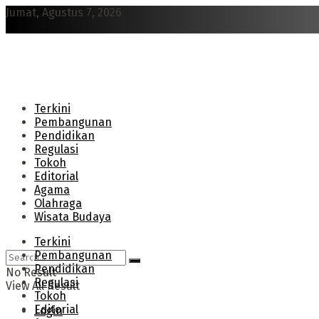
Jumat, Agustus 7, 2026
Terkini
Pembangunan
Pendidikan
Regulasi
Tokoh
Editorial
Agama
Olahraga
Wisata Budaya
Terkini
Pembangunan
Pendidikan
No Result
Regulasi
View All Result
Tokoh
Editorial
Login