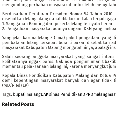
mengundang perhatian masyarakat untuk lebih mengetahui
Berdasarkan Peraturan Presiden Nomor 54 Tahun 2010 t
disebutkan lelang ulang dapat dilakukan kalau terjadi gagal
1. Sanggahan Banding dari peserta lelang ternyata benar.
2. Pengaduan masyarakat adanya dugaan KKN yang meliba
Yang jelas karena lelang 5 (lima) paket pengadaan yan
pembatalan lelang tersebut berarti bukan disebabkan a
masyarakat Kabupaten Malang mengetahuinya, apalagi ins
Salah seorang anggota masyarakat yang sangat intens
kelihatannya nggak beres. Gak ada pengumuman tiba-tib
memantau pelaksanaan lelang ini, karena menyangkut jum
Kepala Dinas Pendidikan Kabupaten Malang dan Ketua Pan
demi kepentingan masyarakat banyak dan agar tidak ti
(MD/Ried/LP)
Tags:
bupati malang
DAK
Dinas Pendidikan
DPRD
malang
mas
Related
Posts