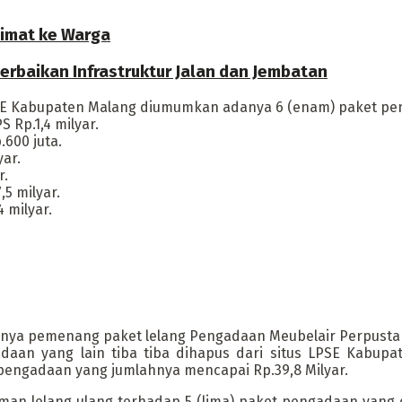
limat ke Warga
rbaikan Infrastruktur Jalan dan Jembatan
SE Kabupaten Malang diumumkan adanya 6 (enam) paket peng
Rp.1,4 milyar.
600 juta.
ar.
r.
5 milyar.
 milyar.
a pemenang paket lelang Pengadaan Meubelair Perpustakaa
aan yang lain tiba tiba dihapus dari situs LPSE Kabup
g pengadaan yang jumlahnya mencapai Rp.39,8 Milyar.
n lelang ulang terhadap 5 (lima) paket pengadaan yang di