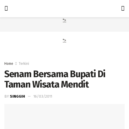
">
">
Home
Terkini
Senam Bersama Bupati Di
Taman Wisata Mendit
BY
SINGGIH
16/03/2011