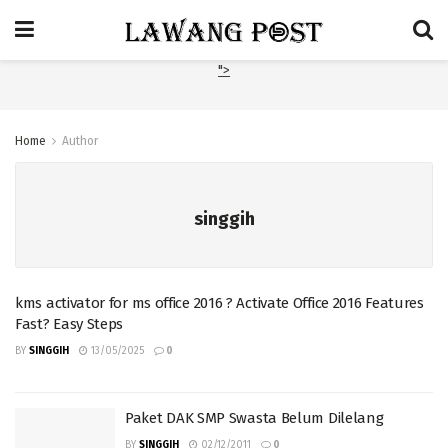
">
Home
Author
singgih
kms activator for ms office 2016 ? Activate Office 2016 Features
Fast? Easy Steps
BY
SINGGIH
13/05/2025
0
Paket DAK SMP Swasta Belum Dilelang
BY
SINGGIH
02/12/2011
0