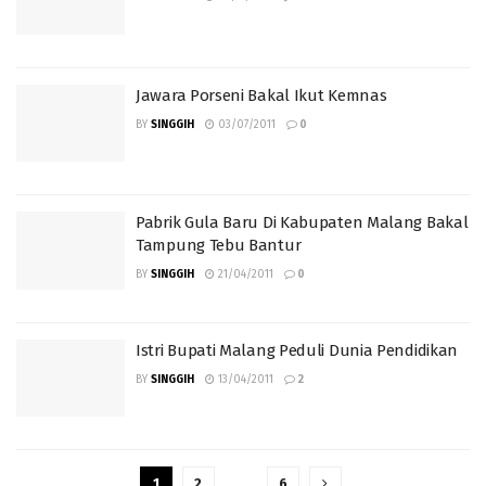
Jawara Porseni Bakal Ikut Kemnas
BY
SINGGIH
03/07/2011
0
Pabrik Gula Baru Di Kabupaten Malang Bakal
Tampung Tebu Bantur
BY
SINGGIH
21/04/2011
0
Istri Bupati Malang Peduli Dunia Pendidikan
BY
SINGGIH
13/04/2011
2
1
2
…
6