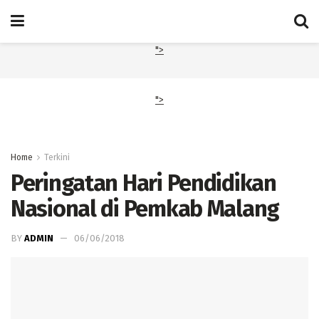
">
">
Home
Terkini
Peringatan Hari Pendidikan
Nasional di Pemkab Malang
BY
ADMIN
06/06/2018