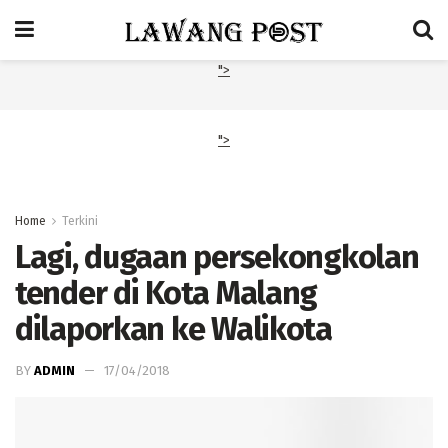
">
">
Home
Terkini
Lagi, dugaan persekongkolan
tender di Kota Malang
dilaporkan ke Walikota
BY
ADMIN
17/04/2018