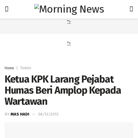
">
">
Home
Terkini
Ketua KPK Larang Pejabat
Humas Beri Amplop Kepada
Wartawan
BY
MAS HADI
06/12/2013