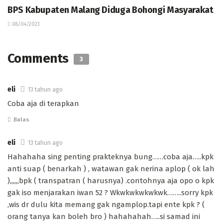
BPS Kabupaten Malang Diduga Bohongi Masyarakat
08/04/2023
Comments
3
eli
13 tahun ago
Coba aja di terapkan
Balas
eli
13 tahun ago
Hahahaha sing penting prakteknya bung……coba aja…..kpk
anti suap ( benarkah ) , watawan gak nerina aplop ( ok lah
),,,,,,bpk ( transpatran ( harusnya) .contohnya aja opo o kpk
gak iso menjarakan iwan 52 ? Wkwkwkwkwkwk……..sorry kpk
,wis dr dulu kita memang gak ngamplop.tapi ente kpk ? (
orang tanya kan boleh bro ) hahahahah…..si samad ini