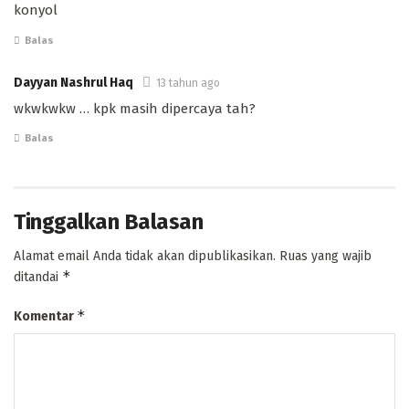
konyol
Balas
Dayyan Nashrul Haq
13 tahun ago
wkwkwkw … kpk masih dipercaya tah?
Balas
Tinggalkan Balasan
Alamat email Anda tidak akan dipublikasikan.
Ruas yang wajib
*
ditandai
*
Komentar