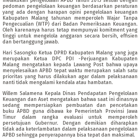
melakukan pengelolaan APBD Tahun 2013 sesuai dengan
pedoman pengelolaan keuangan berdasarkan peraturan
yang ada dengan harapan opini pengelolaan keuangan
Kabupaten Malang tahunan memperoleh Wajar Tanpa
Pengecualian (WTP) dari Badan Pemeriksaan Keuangan.
Oleh karenanya harus tetap mempunyai komitment yang
tinggi untuk mengelola anggaran secara bersih, effisien
dan bertanggung jawab.
Hari Sasongko Ketua DPRD Kabupaten Malang yang juga
merupakan Ketua DPC PDI -Perjuangan Kabupaten
Malang mengatakan kepada Lawang Post bahwa upaya
menyelesaikan APBD tepat waktu merupakan salah satu
prioritas yang harus dilakukan agar dalam pelaksanaan
nanti tidak mengalami kendala atau hambatan.
Willem Salamena Kepala Dinas Pendapatan Pengelolaan
Keuangan dan Aset mengatakan bahwa saat ini dinasnya
sedang mempersiapkan pembuatan dan pencetakan
buku APBD guna dibawa ke Pemerintah Provinsi Jawa
Timur dalam rangka evaluasi untuk memperoleh
persetujuan Gubernur. Dengan demikian diharapkan
tidak ada keterlambatan dalam pelaksanaan pengelolaan
APBD sehingga penyerapannya bisa tepat dan maksimal.