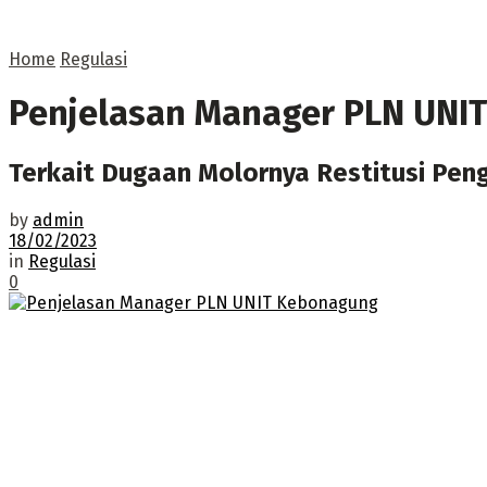
Home
Regulasi
Penjelasan Manager PLN UNI
Terkait Dugaan Molornya Restitusi P
by
admin
18/02/2023
in
Regulasi
0