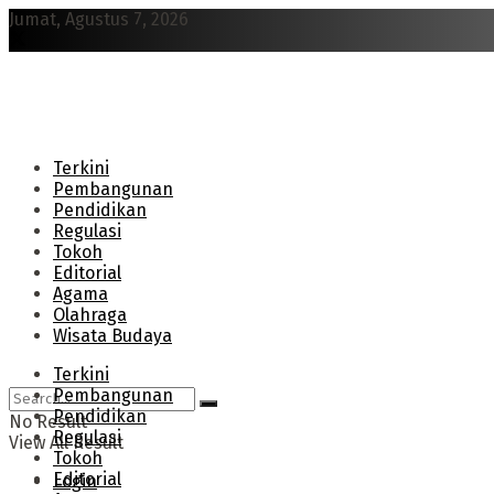
Jumat, Agustus 7, 2026
Terkini
Pembangunan
Pendidikan
Regulasi
Tokoh
Editorial
Agama
Olahraga
Wisata Budaya
Terkini
Pembangunan
Pendidikan
No Result
Regulasi
View All Result
Tokoh
Editorial
Login