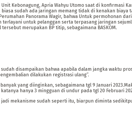
Unit Kebonagung, Apria Wahyu Utomo saat di konfirmasi Ka
rga biasa sudah ada jaringan memang tidak di kenakan biay
 Perumahan Panorama Wagir, bahwa Untuk permohonan dari 
dan terlayani untuk pelanggan serta terpasang jaringan se
l tersebut merupakan BP titip, sebagaimana BASKOM.
sudah disampaikan bahwa apabila dalam jangka waktu pro
engembalian dilakukan registrasi ulang”.
ebanyak yang diinginkan, sebagaimana tgl 9 Januari 2023.
g katanya hanya 3 mingguan di undur pada tgl 20 Februari 20
i jadi mekanisme sudah seperti itu, biarpun diminta sedikitp