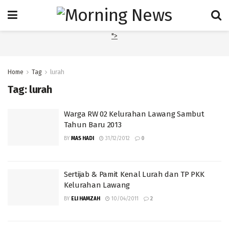
">
Home
Tag
lurah
Tag:
lurah
Warga RW 02 Kelurahan Lawang Sambut
Tahun Baru 2013
BY
MAS HADI
31/12/2012
0
Sertijab & Pamit Kenal Lurah dan TP PKK
Kelurahan Lawang
BY
ELI HAMZAH
10/04/2011
2