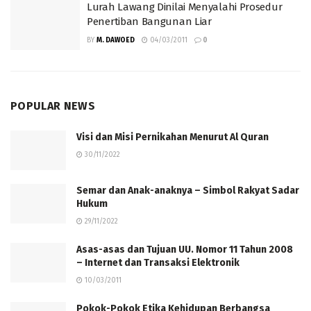
Lurah Lawang Dinilai Menyalahi Prosedur
Penertiban Bangunan Liar
BY
M. DAWOED
04/03/2011
0
POPULAR NEWS
Visi dan Misi Pernikahan Menurut Al Quran
30/11/2022
Semar dan Anak-anaknya – Simbol Rakyat Sadar
Hukum
29/11/2022
Asas-asas dan Tujuan UU. Nomor 11 Tahun 2008
– Internet dan Transaksi Elektronik
10/03/2011
Pokok-Pokok Etika Kehidupan Berbangsa