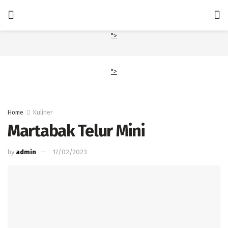
">
">
Home
Kuliner
Martabak Telur Mini
by
admin
17/02/2023