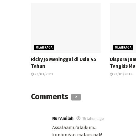
OLAHRAGA
OLAHRAGA
Ricky Jo Meninggal di Usia 45
Dispora Jua
Tahun
Tangkis Ma
23/03/2013
23/01/2013
Comments
2
Nur'Amilah
16 tahun ago
Assalaamu’alaikum…
kunjungan malam pak!