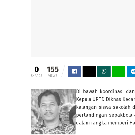
0
155
SHARES
VIEWS
Di bawah koordinasi dan 
Kepala UPTD Diknas Keca
kalangan siswa sekolah 
pertandingan sepakbola 
dalam rangka memperi Har