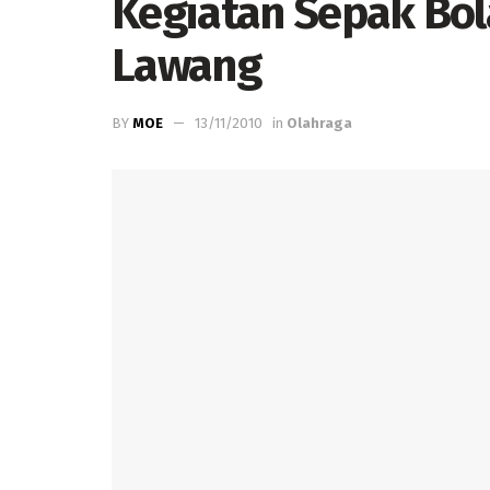
Kegiatan Sepak Bol
Lawang
BY
MOE
13/11/2010
in
Olahraga