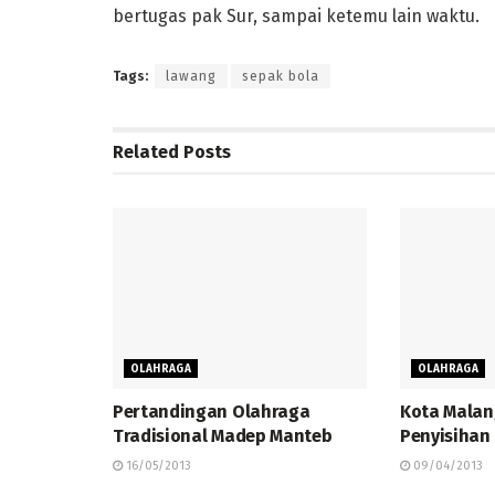
bertugas pak Sur, sampai ketemu lain waktu.
Tags:
lawang
sepak bola
Related
Posts
OLAHRAGA
OLAHRAGA
Pertandingan Olahraga
Kota Malan
Tradisional Madep Manteb
Penyisihan
16/05/2013
09/04/2013