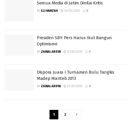
Semua Media di Jatim Dinilai Kritis
BY
ELI HAMZAH
24/03/2013
0
Presiden SBY: Pers Harus Ikut Bangun
Optimisme
BY
ZAINAL ARIFIN
12/02/2013
0
Dispora Juara I Turnamen Bulu Tangkis
Madep Manteb 2013
BY
ZAINAL ARIFIN
23/01/2013
0
1
2