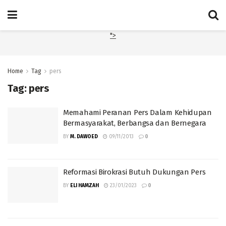
">
Home
Tag
pers
Tag:
pers
Memahami Peranan Pers Dalam Kehidupan
Bermasyarakat, Berbangsa dan Bernegara
BY
M. DAWOED
09/11/2013
0
Reformasi Birokrasi Butuh Dukungan Pers
BY
ELI HAMZAH
23/01/2023
0