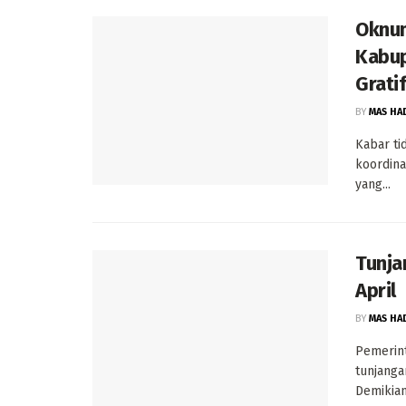
Oknum
Kabup
Gratif
BY
MAS HA
Kabar ti
koordina
yang...
Tunja
April
BY
MAS HA
Pemerin
tunjanga
Demikianl