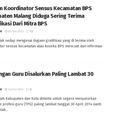
 Koordinator Sensus Kecamatan BPS
aten Malang Diduga Sering Terima
ikasi Dari Mitra BPS
DI
05/04/2023
12
dak sedap mengenai dugaan gratifikasi yang di terima oleh
tor sensus kecamatan atau koseka BPS mencuat dari informasi
ngan Guru Disalurkan Paling Lambat 30
DI
24/04/2014
0
tah Kabupaten dan Kota diminta untuk segera menyalurkan
n profesi guru (TPG) paling lambat tanggal 30 April 2014 nanti.
ah...