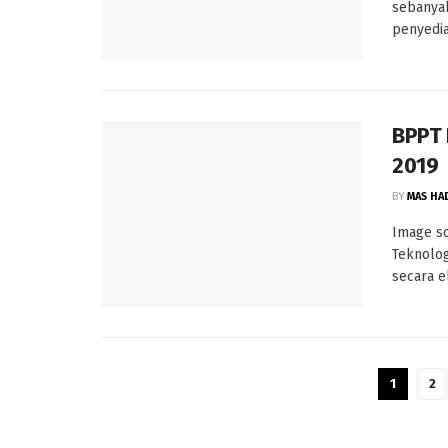
sebanyak
penyedia
BPPT 
2019
BY
MAS HA
Image so
Teknolo
secara e
1
2