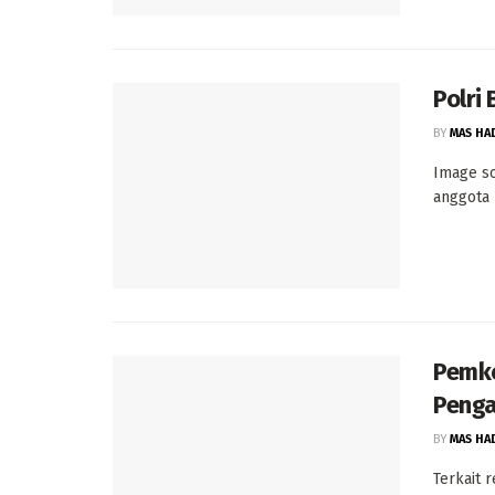
Polri
BY
MAS HA
Image so
anggota P
Pemko
Penga
BY
MAS HA
Terkait 