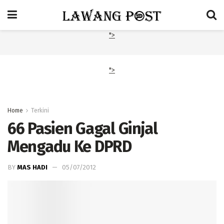
">
">
Home
Terkini
66 Pasien Gagal Ginjal
Mengadu Ke DPRD
BY
MAS HADI
05/07/2012